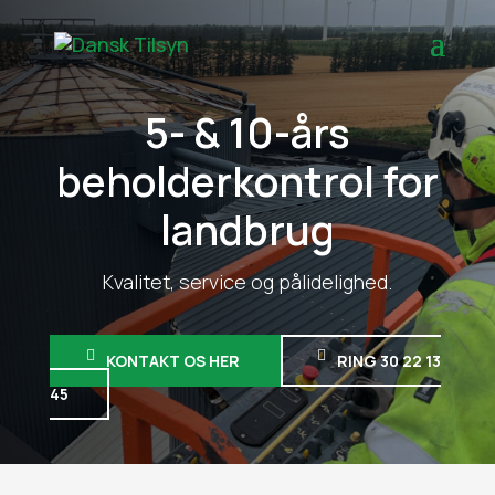
5- & 10-års
beholderkontrol for
landbrug
Kvalitet, service og pålidelighed.
KONTAKT OS HER
RING 30 22 13
45