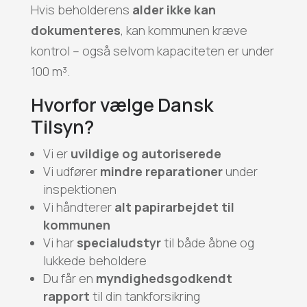
Hvis beholderens
alder ikke kan
dokumenteres
, kan kommunen kræve
kontrol – også selvom kapaciteten er under
100 m³.
Hvorfor vælge Dansk
Tilsyn?
Vi er
uvildige og autoriserede
Vi udfører
mindre reparationer
under
inspektionen
Vi håndterer
alt papirarbejdet til
kommunen
Vi har
specialudstyr
til både åbne og
lukkede beholdere
Du får en
myndighedsgodkendt
rapport
til din tankforsikring