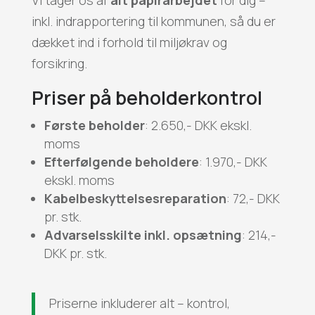
Vi tager os af
alt papirarbejdet
for dig –
inkl. indrapportering til kommunen, så du er
dækket ind i forhold til miljøkrav og
forsikring.
Priser på beholderkontrol
Første beholder
: 2.650,- DKK ekskl.
moms
Efterfølgende beholdere
: 1.970,- DKK
ekskl. moms
Kabelbeskyttelsesreparation
: 72,- DKK
pr. stk.
Advarselsskilte inkl. opsætning
: 214,-
DKK pr. stk.
Priserne inkluderer alt – kontrol,